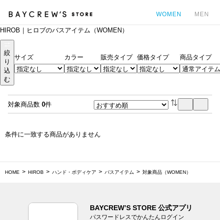
WOMEN
MEN
HIROB｜ヒロブのバスアイテム（WOMEN）
カ
絞
サイズ
カラー
販売タイプ
価格タイプ
商品タイプ
り
込
む
対象商品数
0
件
条件に一致する商品がありません
HOME
HIROB
ハンド・ボディケア
バスアイテム
対象商品（WOMEN）
BAYCREW’S STORE 公式アプリ
パスワードレスでかんたんログイン