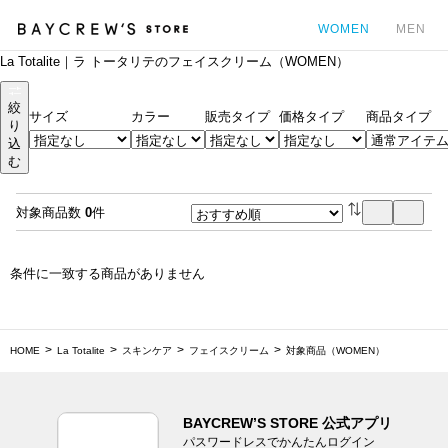
WOMEN
MEN
La Totalite｜ラ トータリテのフェイスクリーム（WOMEN）
カ
絞
サイズ
カラー
販売タイプ
価格タイプ
商品タイプ
り
込
む
対象商品数
0
件
条件に一致する商品がありません
HOME
La Totalite
スキンケア
フェイスクリーム
対象商品（WOMEN）
BAYCREW’S STORE 公式アプリ
パスワードレスでかんたんログイン