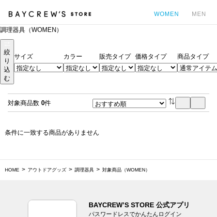
WOMEN
MEN
調理器具（WOMEN）
カ
絞
サイズ
カラー
販売タイプ
価格タイプ
商品タイプ
り
込
む
対象商品数
0
件
条件に一致する商品がありません
HOME
アウトドアグッズ
調理器具
対象商品（WOMEN）
BAYCREW’S STORE 公式アプリ
パスワードレスでかんたんログイン