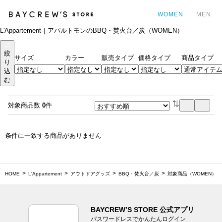
WOMEN
MEN
L'Appartement｜アパルトモンのBBQ・焚火台／炭（WOMEN）
カ
絞
サイズ
カラー
販売タイプ
価格タイプ
商品タイプ
り
込
む
対象商品数
0
件
条件に一致する商品がありません
HOME
L'Appartement
アウトドアグッズ
BBQ・焚火台／炭
対象商品（WOMEN）
BAYCREW’S STORE 公式アプリ
パスワードレスでかんたんログイン