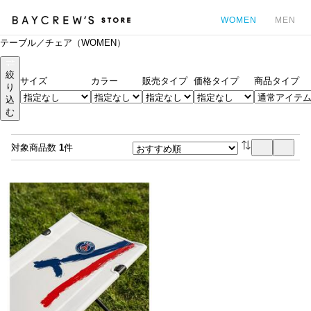
WOMEN
MEN
テーブル／チェア（WOMEN）
カ
絞
サイズ
カラー
販売タイプ
価格タイプ
商品タイプ
り
込
む
対象商品数
1
件