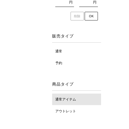
円
円
削除
OK
販売タイプ
通常
予約
商品タイプ
通常アイテム
アウトレット