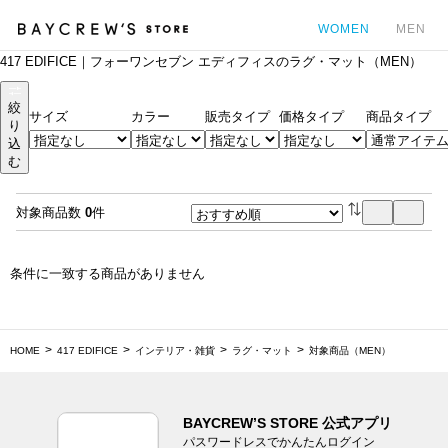
WOMEN
MEN
417 EDIFICE｜フォーワンセブン エディフィスのラグ・マット（MEN）
カ
絞
サイズ
カラー
販売タイプ
価格タイプ
商品タイプ
り
込
む
対象商品数
0
件
条件に一致する商品がありません
HOME
417 EDIFICE
インテリア・雑貨
ラグ・マット
対象商品（MEN）
BAYCREW’S STORE 公式アプリ
パスワードレスでかんたんログイン