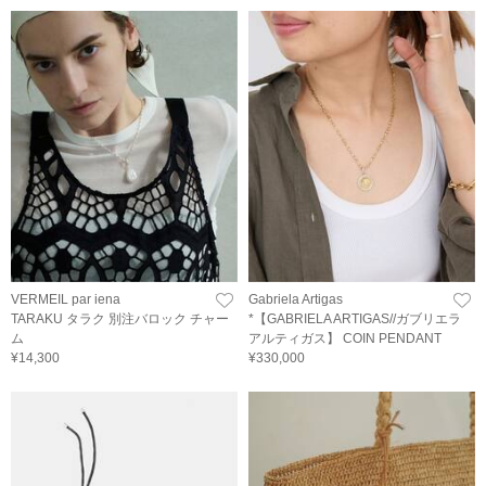
VERMEIL par iena
Gabriela Artigas
TARAKU タラク 別注バロック チャー
*【GABRIELA ARTIGAS//ガブリエラ
ム
アルティガス】 COIN PENDANT
¥14,300
¥330,000