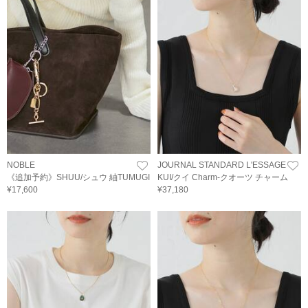
NOBLE
JOURNAL STANDARD L'ESSAGE
《追加予約》SHUU/シュウ 紬TUMUGI
KUI/クイ Charm-クオーツ チャーム
¥17,600
¥37,180