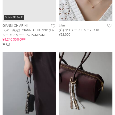
SUMMER SALE
GIANNI CHIARINI
Lilas
《WEB限定》GIANNI CHIARINI/ ジャ
ダイヤモチーフチャーム K18
ンニ キアリーニ PC POMPOM
¥22,000
¥9,240 30%OFF
(
1
)