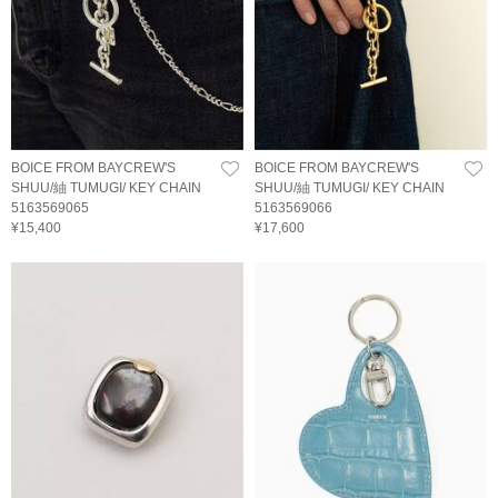
BOICE FROM BAYCREW'S
BOICE FROM BAYCREW'S
SHUU/紬 TUMUGI/ KEY CHAIN
SHUU/紬 TUMUGI/ KEY CHAIN
5163569065
5163569066
¥15,400
¥17,600