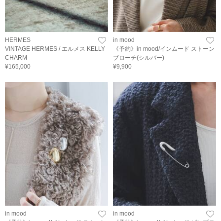
HERMES
in mood
VINTAGE HERMES / エルメス KELLY
《予約》in mood/インムード ストーン
CHARM
ブローチ(シルバー)
¥165,000
¥9,900
in mood
in mood