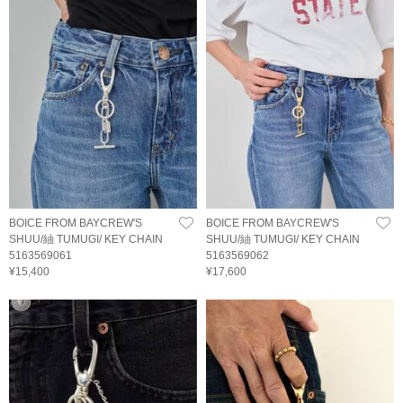
BOICE FROM BAYCREW'S
BOICE FROM BAYCREW'S
SHUU/紬 TUMUGI/ KEY CHAIN
SHUU/紬 TUMUGI/ KEY CHAIN
5163569061
5163569062
¥15,400
¥17,600