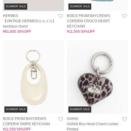
SUMMER SALE
SUMMER SALE
HERMES
BOICE FROM BAYCREW'S
【VINTAGE HERMES/エルメス】
COPERNI CROCO HEART
necklace charm
KEYCHAIN
¥61,600 30%OFF
¥11,550 50%OFF
SUMMER SALE
SUMMER SALE
BOICE FROM BAYCREW'S
GANNI
COPERNI SWIPE KEYCHAIN
GANNI Bou Heart Charm Locker
¥11,550 50%OFF
Printed