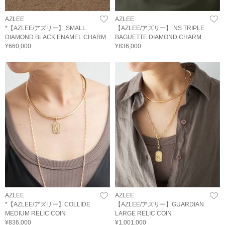
AZLEE
AZLEE
*【AZLEE/アズリー】 SMALL
【AZLEE/アズリー】 NS TRIPLE
DIAMOND BLACK ENAMEL CHARM
BAGUETTE DIAMOND CHARM
¥660,000
¥836,000
AZLEE
AZLEE
*【AZLEE/アズリー】COLLIDE
【AZLEE/アズリー】GUARDIAN
MEDIUM RELIC COIN
LARGE RELIC COIN
¥836,000
¥1,001,000