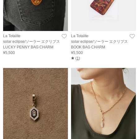
La Totalite
La Totalite
solar eclipse/ソーラー エクリプス
solar eclipse/ソーラー エクリプス
LUCKY PENNY BAG CHARM
BOOK BAG CHARM
¥5,500
¥5,500
(
1
)