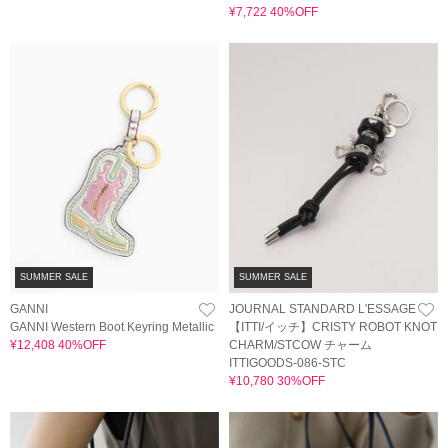
¥7,722 40%OFF
SUMMER SALE
SUMMER SALE
GANNI
JOURNAL STANDARD L'ESSAGE
GANNI Western Boot Keyring Metallic
【ITTI/イッチ】CRISTY ROBOT KNOT
¥12,408 40%OFF
CHARM/STCOW チャーム
ITTIGOODS-086-STC
¥10,780 30%OFF