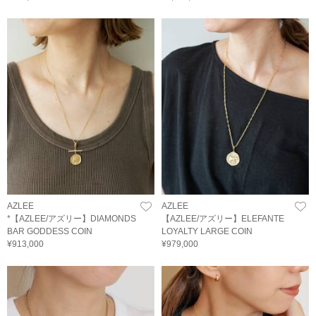
AZLEE
AZLEE
*【AZLEE/アズリー】DIAMONDS
【AZLEE/アズリー】ELEFANTE
BAR GODDESS COIN
LOYALTY LARGE COIN
¥913,000
¥979,000