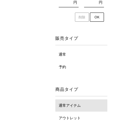
円
円
削除
OK
販売タイプ
通常
予約
商品タイプ
通常アイテム
アウトレット