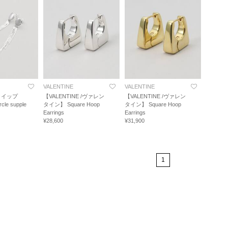
VALENTINE
VALENTINE
t/クイップ
【VALENTINE /ヴァレン
【VALENTINE /ヴァレン
e supple
タイン】 Square Hoop
タイン】 Square Hoop
Earrings
Earrings
¥28,600
¥31,900
1