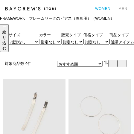
WOMEN
MEN
FRAMeWORK｜フレームワークのピアス（両耳用）（WOMEN）
カ
絞
サイズ
カラー
販売タイプ
価格タイプ
商品タイプ
り
込
む
対象商品数
4
件