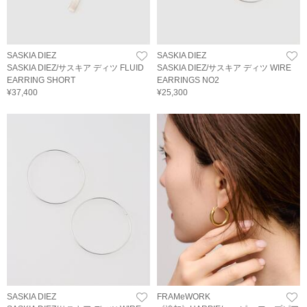
SASKIA DIEZ
SASKIA DIEZ
SASKIA DIEZ/サスキア ディツ FLUID
SASKIA DIEZ/サスキア ディツ WIRE
EARRING SHORT
EARRINGS NO2
¥37,400
¥25,300
SASKIA DIEZ
FRAMeWORK