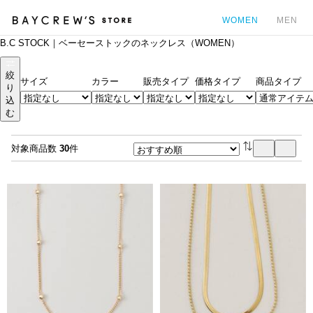
WOMEN
MEN
B.C STOCK｜ベーセーストックのネックレス（WOMEN）
カ
絞
サイズ
カラー
販売タイプ
価格タイプ
商品タイプ
り
込
む
対象商品数
30
件