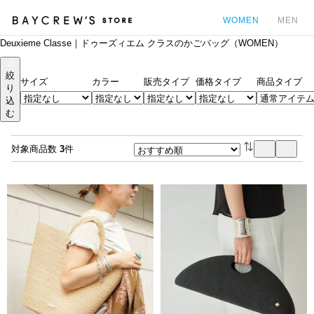
WOMEN
MEN
Deuxieme Classe｜ドゥーズィエム クラスのかごバッグ（WOMEN）
カ
絞
サイズ
カラー
販売タイプ
価格タイプ
商品タイプ
り
込
む
対象商品数
3
件