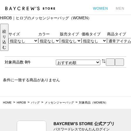
WOMEN
MEN
HIROB｜ヒロブのメッセンジャーバッグ（WOMEN）
カ
絞
サイズ
カラー
販売タイプ
価格タイプ
商品タイプ
り
込
む
対象商品数
0
件
条件に一致する商品がありません
HOME
HIROB
バッグ
メッセンジャーバッグ
対象商品（WOMEN）
BAYCREW’S STORE 公式アプリ
パスワードレスでかんたんログイン