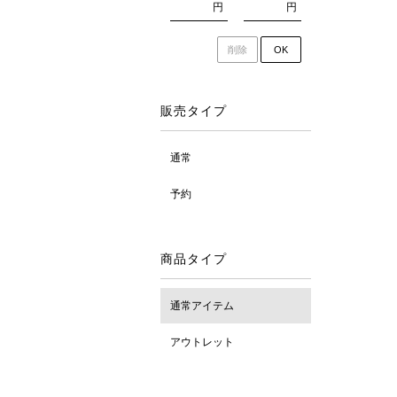
円
円
削除
OK
販売タイプ
通常
予約
商品タイプ
通常アイテム
アウトレット