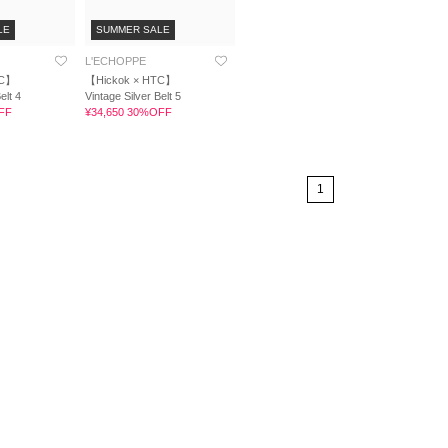
LE
SUMMER SALE
L'ECHOPPE
TC】
【Hickok × HTC】
elt 4
Vintage Silver Belt 5
FF
¥34,650 30%OFF
1