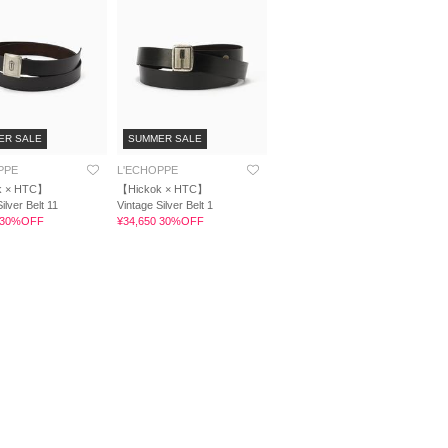
ER SALE
SUMMER SALE
PPE
L'ECHOPPE
k × HTC】
【Hickok × HTC】
ilver Belt 11
Vintage Silver Belt 1
0 30%OFF
¥34,650 30%OFF