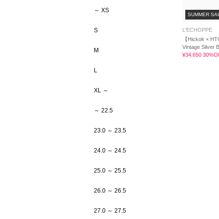
～ XS
SUMMER SA
S
L'ECHOPPE
【Hickok × H
Vintage Silver B
M
¥34,650 30%O
L
XL ～
～ 22.5
23.0 ～ 23.5
24.0 ～ 24.5
25.0 ～ 25.5
26.0 ～ 26.5
27.0 ～ 27.5