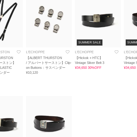
SUMMER SALE
SUMM
RSTON
L'ECHOPPE
L'ECHOPPE
L'ECHO
URSTON
【ALBERT THURSTON
【Hickok × HTC】
【Hicko
サーストン】
/ アルバートサーストン】Clip-
Vintage Silver Belt 3
Vintage S
ELASTIC
on Buttons：サスペンダー
¥34,650 30%OFF
¥34,65
ペンダー
¥10,120