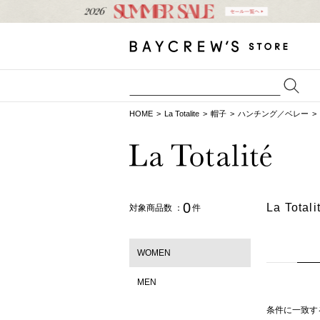
HOME
La Totalite
帽子
ハンチング／ベレー
0
La To
対象商品数 ：
件
WOMEN
MEN
条件に一致す