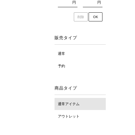
円
円
削除
OK
販売タイプ
通常
予約
商品タイプ
通常アイテム
アウトレット