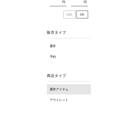
円
円
削除
OK
販売タイプ
通常
予約
商品タイプ
通常アイテム
アウトレット