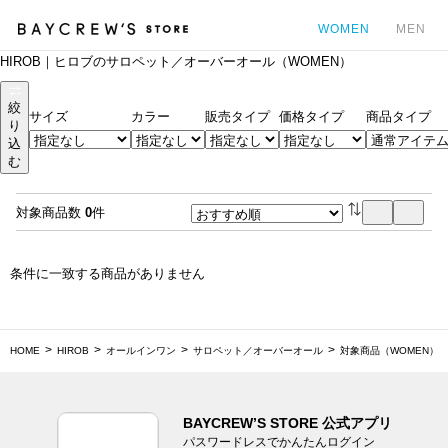
WOMEN
MEN
HIROB｜ヒロブのサロペット／オーバーオール（WOMEN）
カ
絞
サイズ
カラー
販売タイプ
価格タイプ
商品タイプ
り
込
む
対象商品数
0
件
条件に一致する商品がありません
HOME
HIROB
オールインワン
サロペット／オーバーオール
対象商品（WOMEN）
BAYCREW’S STORE 公式アプリ
パスワードレスでかんたんログイン