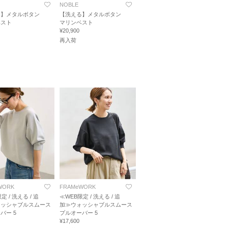
NOBLE
る】メタルボタン
【洗える】メタルボタン
ベスト
マリンベスト
¥20,900
再入荷
WORK
FRAMeWORK
定 / 洗える / 追
≪WEB限定 / 洗える / 追
ォッシャブルスムース
加≫ウォッシャブルスムース
バー 5
プルオーバー 5
¥17,600