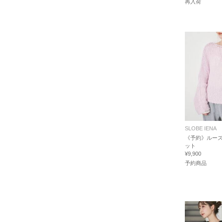
再入荷
SLOBE IENA
《予約》ルー
ット
¥9,900
予約商品