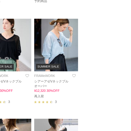
品
予約商品
ER SALE
SUMMER SALE
WORK
FRAMeWORK
ゼVネックプル
シアーアゼVネックプル
ー
オーバー
0 30%OFF
¥12,320 30%OFF
再入荷
3
3