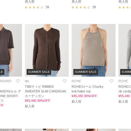
再入荷
再入荷
再入荷
39
39
LE
SUMMER SALE
SUMMER SALE
SUMM
ANDARD
tibi
ROHE
ROHE
TIBI/ティビ RIBBED
ROHE/ローエ Chunky
ROHE/ロ
SAISON/ルル デ
SWEATER SLIM CARDIGAN
knit halter top
rib ca
INE SHORT-
カーディガン
¥45,430 30%OFF
¥55,44
プス
¥55,440 30%OFF
新入荷
新入荷
FF
新入荷