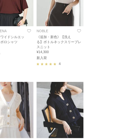
IENA
NOBLE
》ワイドシルエッ
《追加・新色》【洗え
トポロシャツ
る】ボトルネックスリーブレ
スニット
¥14,300
品
新入荷
4