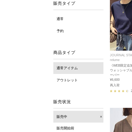
販売タイプ
通常
予約
商品タイプ
JOURNAL ST
relume
《WEB限定追加
通常アイテム
ウォッシャブ
ーバー
¥6,600
アウトレット
再入荷
販売状況
販売中
販売開始前