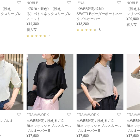
NOBLE
IENA
NOBLE
》【洗え
《追加・新色》【洗え
《WEB限定/追加》
【洗え
ックスリーブレ
る】ボトルネックスリーブレ
SEATTLEボーダーボートネッ
マリン
スニット
クプルオーバー
¥20,900
¥14,300
¥13,200
再入荷
新入荷
8
4
4
FRAMeWORK
FRAMeWORK
FRAMe
ルプルオ
≪WEB限定 / 洗える / 追
≪WEB限定 / 洗える / 追
≪WEB限
加≫ウォッシャブルスムース
加≫ウォッシャブルスムース
加≫ウ
プルオーバー 5
プルオーバー 5
プルオー
¥17,600
¥17,600
¥17,600
7