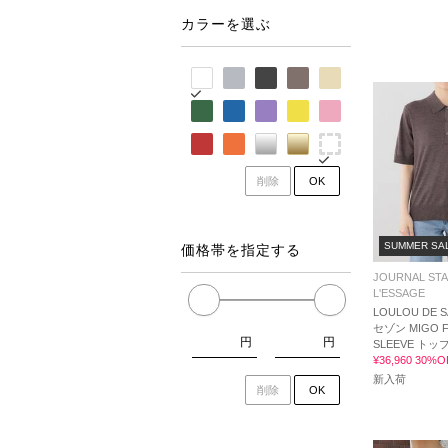
カラーを選ぶ
削除
OK
SUMMER SA
価格帯を指定する
JOURNAL ST
L'ESSAGE
LOULOU DE 
セゾン MIGO F
円
円
SLEEVE トッ
¥36,960 30%O
新入荷
削除
OK