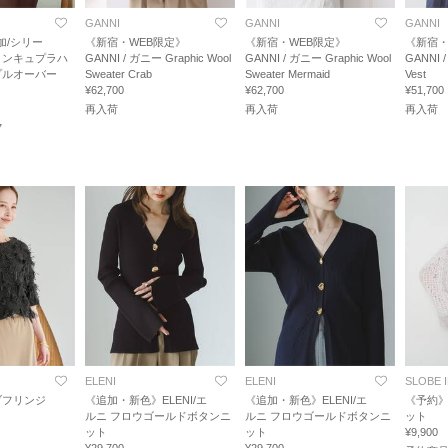
GANNI
GANNI
GANNI
加/シリー
《新宿・WEB限定》
《新宿・WEB限定》
《新宿・
トンキュプラハ
GANNI / ガニー Graphic Wool
GANNI / ガニー Graphic Wool
GANNI /
プルオーバー
Sweater Crab
Sweater Mermaid
Vest
¥62,700
¥62,700
¥51,700
再入荷
再入荷
再入荷
7
ELENI
ELENI
SLOBE 
ブフリンジ
《追加・新色》ELENI/エ
《追加・新色》ELENI/エ
《予約
ルニ フロウゴールドボタンニ
ルニ フロウゴールドボタンニ
ット
ット
ット
¥9,900