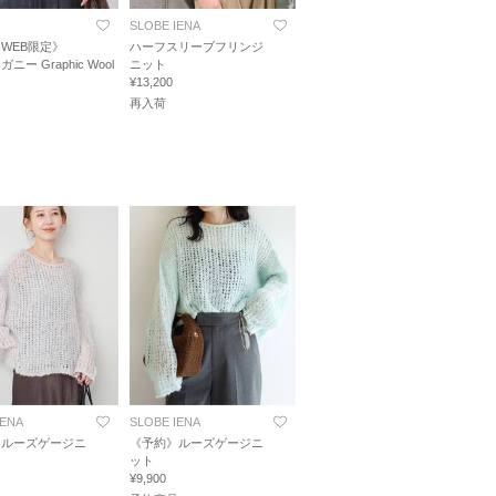
SLOBE IENA
WEB限定》
ハーフスリーブフリンジ
 ガニー Graphic Wool
ニット
¥13,200
再入荷
IENA
SLOBE IENA
》ルーズゲージニ
《予約》ルーズゲージニ
ット
¥9,900