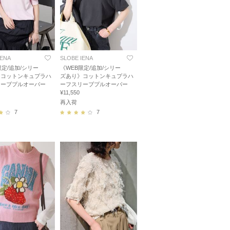
IENA
SLOBE IENA
限定/追加/シリー
《WEB限定/追加/シリー
》コットンキュプラハ
ズあり》コットンキュプラハ
リーブプルオーバー
ーフスリーブプルオーバー
¥11,550
再入荷
7
7