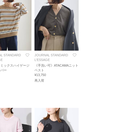
L STANDARD
JOURNAL STANDARD
GE
L'ESSAGE
ーミックスハイゲージ
《手洗い可》ATACAMAニット
ーバー
ベスト
¥13,750
再入荷