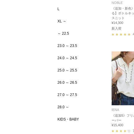
NOBLE
《追加・新色
L
る】ボトルネ
スニット
XL ～
¥14,300
新入荷
～ 22.5
23.0 ～ 23.5
24.0 ～ 24.5
25.0 ～ 25.5
26.0 ～ 26.5
27.0 ～ 27.5
28.0 ～
IENA
《追加5》フリ
KIDS・BABY
ーバー
¥15,400