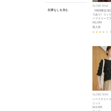
SLOBE IENA
在庫なしを含む
《WEB限定/追
ズあり》コッ
ーフスリーブ
¥11,550
再入荷
SLOBE IENA
ハーフスリー
ニット
¥13,200