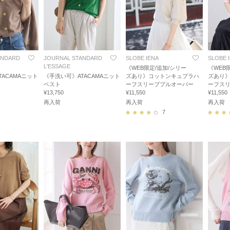
ANDARD
JOURNAL STANDARD
SLOBE IENA
SLOBE 
L'ESSAGE
《WEB限定/追加/シリー
《WEB
ACAMAニット
《手洗い可》ATACAMAニット
ズあり》コットンキュプラハ
ズあり
ベスト
ーフスリーブプルオーバー
ーフス
¥13,750
¥11,550
¥11,550
再入荷
再入荷
再入荷
7