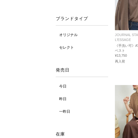
ブランドタイプ
オリジナル
JOURNAL ST
L'ESSAGE
《手洗い可》AT
セレクト
ベスト
¥13,750
再入荷
発売日
今日
昨日
一昨日
在庫