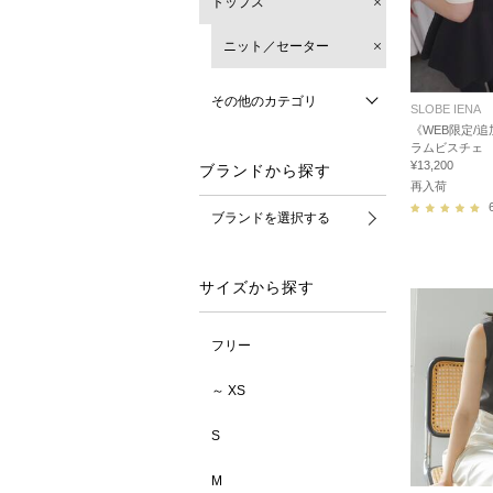
トップス
ニット／セーター
その他のカテゴリ
SLOBE IENA
《WEB限定/追
ラムビスチェ
¥13,200
ブランドから探す
再入荷
ブランドを選択する
サイズから探す
フリー
～ XS
S
M