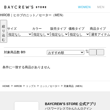
WOMEN
MEN
HIROB｜ヒロブのニット／セーター（MEN）
カ
絞
サイズ
カラー
販売タイプ
価格タイプ
商品タイプ
り
込
む
対象商品数
0
件
条件に一致する商品がありません
HOME
HIROB
トップス
ニット／セーター
対象商品（MEN）
BAYCREW’S STORE 公式アプリ
パスワードレスでかんたんログイン