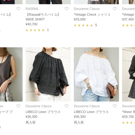
RASPAIL
Deuxieme Classe
Deuxiem
ラスパイユ】
【Raspail/ラスパイユ】
*Vintage Check シャツ 1
*Vintag
WIDE SHIRT
¥33,000
¥37,400
¥40,700
5
1
1
se
Deuxieme Classe
Deuxieme Classe
Deuxiem
スリーブ ブ
LIBECO Linen ブラウス
LIBECO Linen ブラウス
*Sheer
¥36,300
¥36,300
¥29,700
再入荷
再入荷
3