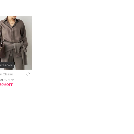
ER SALE
e Classe
oker シャツ
0 30%OFF