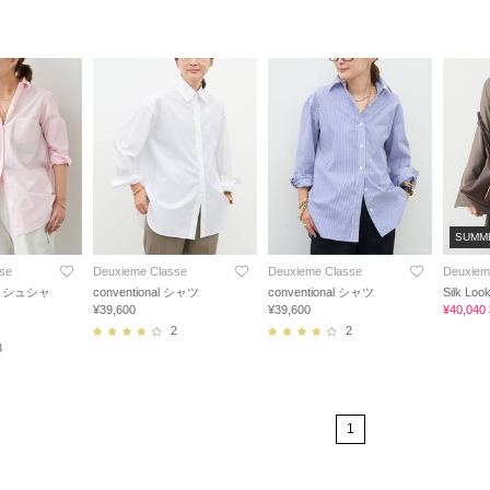
SUMM
se
Deuxieme Classe
Deuxieme Classe
Deuxiem
ッシュシャ
conventional シャツ
conventional シャツ
Silk Lo
¥39,600
¥39,600
¥40,04
2
2
3
1