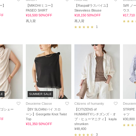
コー】
【MIKOH/ミコー】
【Raspail/ラスパイユ】
Si/R 
PASEO SHIRT
Sleeveless Blouse
ウス
FF
¥16,500 50%OFF
¥18,150 50%OFF
¥17,71
再入荷
再入荷
1
LE
SUMMER SALE
Deuxieme Classe
Citizens of humanity
Deuxiem
E/ゴシェー
【BY SLOAN/バイ スロ
【CITIZENS of
STRIP
ーン】Georgette Knot Twist
HUMANITY/シチズンズ・オ
ャツ
FF
Top
ブ・ヒューマニティ】 kayla
¥30,800
¥31,350 50%OFF
shrunken
¥48,400
3