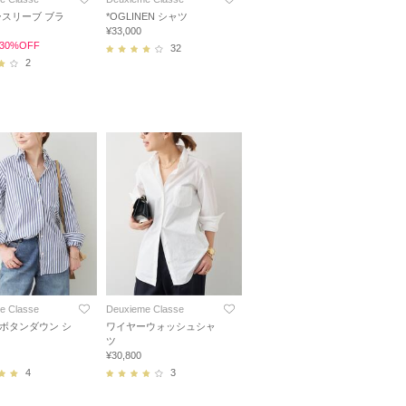
ノースリーブ ブラ
*OGLINEN シャツ
¥33,000
0 30%OFF
32
2
e Classe
Deuxieme Classe
E ボタンダウン シ
ワイヤーウォッシュシャ
ツ
¥30,800
4
3