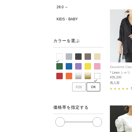
28.0 ～
KIDS・BABY
カラーを選ぶ
Deuxieme Clas
* Linen シャツ
¥35,200
再入荷
削除
OK
価格帯を指定する