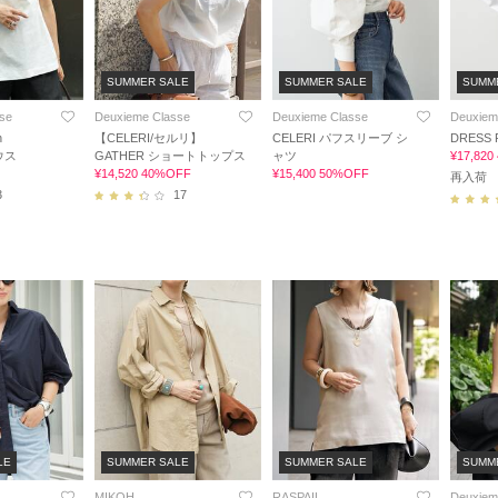
SUMMER SALE
SUMMER SALE
SUMM
se
Deuxieme Classe
Deuxieme Classe
Deuxiem
n
【CELERI/セルリ】
CELERI パフスリーブ シ
DRESS 
ラウス
GATHER ショートトップス
ャツ
¥17,82
¥14,520 40%OFF
¥15,400 50%OFF
再入荷
3
17
LE
SUMMER SALE
SUMMER SALE
SUMM
MIKOH
RASPAIL
Deuxiem