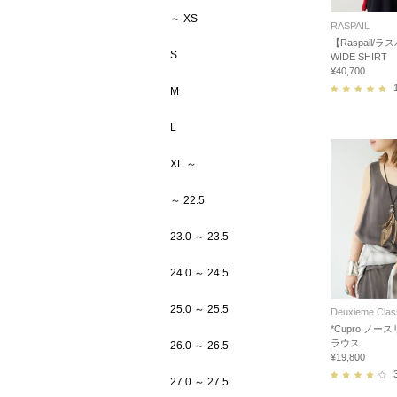
～ XS
RASPAIL
【Raspail/
S
WIDE SHIRT
¥40,700
M
L
XL ～
～ 22.5
23.0 ～ 23.5
24.0 ～ 24.5
25.0 ～ 25.5
Deuxieme Clas
*Cupro ノー
ラウス
26.0 ～ 26.5
¥19,800
27.0 ～ 27.5