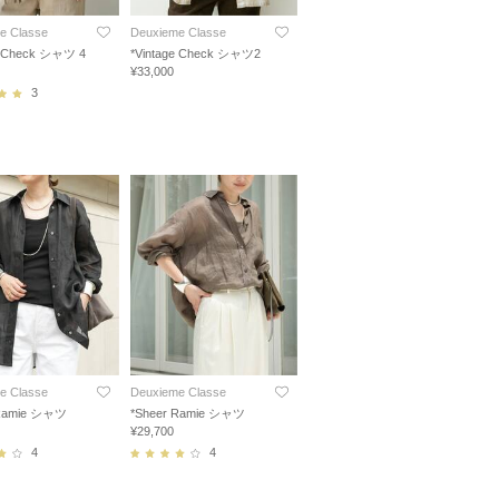
e Classe
Deuxieme Classe
e Check シャツ 4
*Vintage Check シャツ2
¥33,000
3
e Classe
Deuxieme Classe
 Ramie シャツ
*Sheer Ramie シャツ
¥29,700
4
4