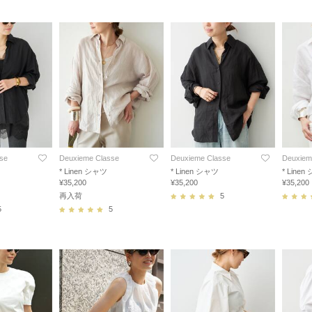
se
Deuxieme Classe
Deuxieme Classe
Deuxiem
* Linen シャツ
* Linen シャツ
* Line
¥35,200
¥35,200
¥35,200
再入荷
5
5
5