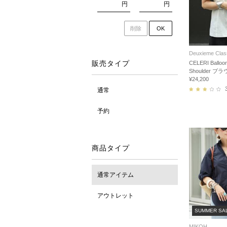
円
円
削除
OK
Deuxieme Clas
販売タイプ
CELERI Balloo
Shoulder ブ
¥24,200
通常
予約
商品タイプ
通常アイテム
アウトレット
SUMMER SA
MIKOH