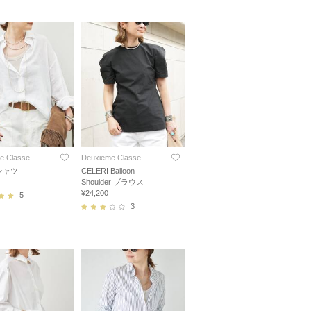
e Classe
Deuxieme Classe
n シャツ
CELERI Balloon
Shoulder ブラウス
¥24,200
5
3