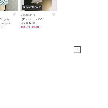
SUMMER SALE
L'ECHOPPE
O / タカ
【EL/エル】 WOOL
scheck
MOHAIR JK
ケット
¥48,510 30%OFF
1