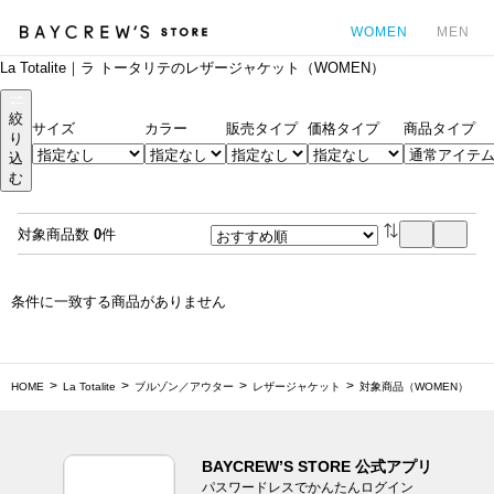
WOMEN
MEN
La Totalite｜ラ トータリテのレザージャケット（WOMEN）
カ
絞
サイズ
カラー
販売タイプ
価格タイプ
商品タイプ
り
込
む
対象商品数
0
件
条件に一致する商品がありません
HOME
La Totalite
ブルゾン／アウター
レザージャケット
対象商品（WOMEN）
BAYCREW’S STORE 公式アプリ
パスワードレスでかんたんログイン