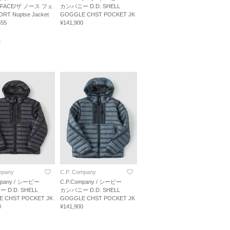
 FACE/ザ ノース フェ
カンパニー D.D. SHELL
RT Nuptse Jacket
GOGGLE CHST POCKET JK
55
¥141,900
品
mpany
C.P. Company
mpany / シーピー
C.P.Company / シーピー
 D.D. SHELL
カンパニー D.D. SHELL
 CHST POCKET JK
GOGGLE CHST POCKET JK
0
¥141,900