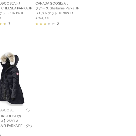
A GOOSE/カナ
CANADA GOOSE/カナ
HELSEA PARKA JP
ダグース Shelburne Parka JP
ケット 1071WJB
BD ジャケット 1070WJB
0
¥253,000
7
2
A GOOSE
DA GOOSE/カ
】2580LA
AIR PARKA FF：ダウ
ト
0