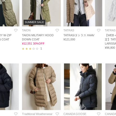
SUMMER SALE
TAION
TATRAS
TATRAS
RY W-ZIP
TAION MILITARY HOOD
TATRAS/タトラス HAAV
【WEB
N COAT
DOWN COAT
¥121,000
定】TAT
¥12,551 30%OFF
LARIS
¥96,800
1
Traditional Weatherwear
CANADA GOOSE
CANAD