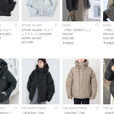
D
STONE ISLAND
DUNO
DUNO
D / ストー
STONE ISLAND / ストー
《予約》DUNO/デュノ
《予約》
OODED
ンアイランド HOODED
PEGGIE
PEGGIE
T
DOWN JACKET
¥102,300
¥102,30
¥170,500
予約商品
予約商
FACE
THE NORTH FACE
THE NORTH FACE
THE NO
FACE/ザノ
《追加予約》THE
《追加予約》THE
《追加予