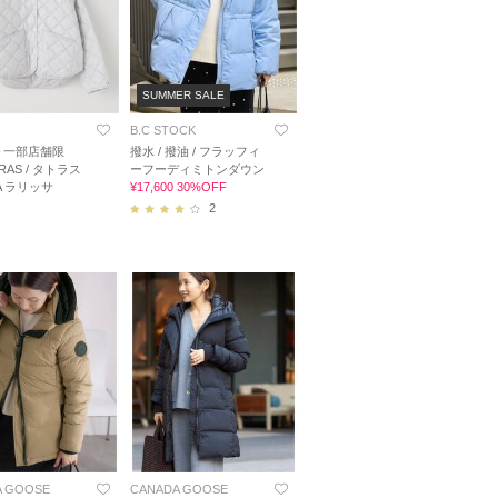
SUMMER SALE
B.C STOCK
＋一部店舗限
撥水 / 撥油 / フラッフィ
RAS / タトラス
ーフーディミトンダウン
SA ラリッサ
¥17,600 30%OFF
2
A GOOSE
CANADA GOOSE