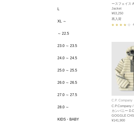
ースフェイス Alter
Jacket
L
¥63,250
再入荷
XL ～
～ 22.5
23.0 ～ 23.5
24.0 ～ 24.5
25.0 ～ 25.5
26.0 ～ 26.5
27.0 ～ 27.5
C.P. Company
C.P.Company
28.0 ～
カンパニー D.D.
GOGGLE CHS
KIDS・BABY
¥141,900