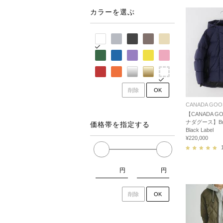
カラーを選ぶ
削除
OK
CANADA GOO
【CANADA G
ナダグース】Bryd
価格帯を指定する
Black Label
¥220,000
円
円
削除
OK