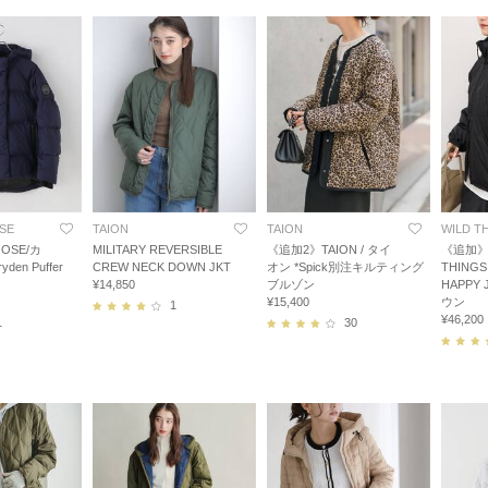
SE
TAION
TAION
WILD T
OOSE/カ
MILITARY REVERSIBLE
《追加2》TAION / タイ
《追加》
en Puffer
CREW NECK DOWN JKT
オン *Spick別注キルティング
THINGS
¥14,850
ブルゾン
HAPP
¥15,400
ウン
1
¥46,200
1
30