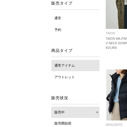
販売タイプ
通常
予約
TAION
TAION MILITA
V NECK DOW
¥15,950
商品タイプ
通常アイテム
アウトレット
販売状況
販売中
販売開始前
DESCENTE