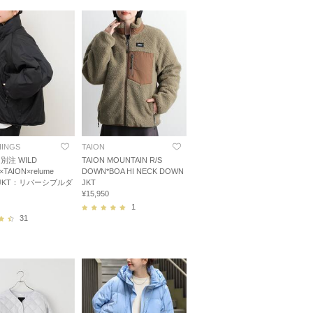
HINGS
TAION
別注 WILD
TAION MOUNTAIN R/S
×TAION×relume
DOWN*BOA HI NECK DOWN
Y JKT：リバーシブルダ
JKT
¥15,950
1
31