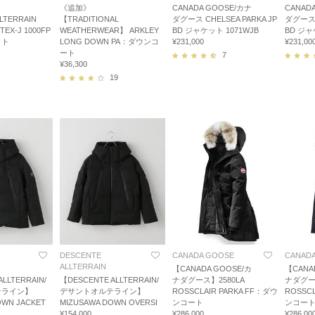
《追加》
CANADA GOOSE/カナ
CANAD
LTERRAIN
【TRADITIONAL
ダグース CHELSEA PARKA JP
ダグース C
TEX-J 1000FP
WEATHERWEAR】 ARKLEY
BD ジャケット 1071WJB
BD ジャ
ット
LONG DOWN PA：ダウンコ
¥231,000
¥231,00
ート
7
¥36,300
19
DESCENTE
CANADA GOOSE
CANAD
ALLTERRAIN
【CANADA GOOSE/カ
【CANA
LLTERRAIN/
【DESCENTE ALLTERRAIN/
ナダグース】2580LA
ナダグース
テライン】
デサントオルテライン】
ROSSCLAIR PARKA FF：ダウ
ROSSCL
OWN JACKET
MIZUSAWA DOWN OVERSI
ンコート
ンコー
¥154,000
¥286,000
¥286,00