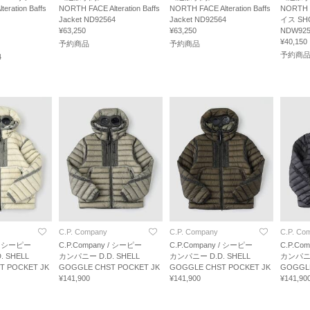
ation Baffs
NORTH FACE Alteration Baffs
NORTH FACE Alteration Baffs
NORTH
Jacket ND92564
Jacket ND92564
イス SHO
¥63,250
¥63,250
NDW925
¥40,150
予約商品
予約商品
予約商
4
C.P. Company
C.P. Company
C.P. Co
 / シーピー
C.P.Company / シーピー
C.P.Company / シーピー
C.P.Co
 SHELL
カンパニー D.D. SHELL
カンパニー D.D. SHELL
カンパニー
T POCKET JK
GOGGLE CHST POCKET JK
GOGGLE CHST POCKET JK
GOGGLE
¥141,900
¥141,900
¥141,90