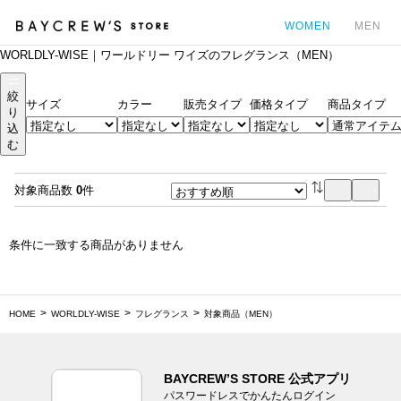
WOMEN
MEN
WORLDLY-WISE｜ワールドリー ワイズのフレグランス（MEN）
カ
絞
サイズ
カラー
販売タイプ
価格タイプ
商品タイプ
り
込
む
対象商品数
0
件
条件に一致する商品がありません
HOME
WORLDLY-WISE
フレグランス
対象商品（MEN）
BAYCREW’S STORE 公式アプリ
パスワードレスでかんたんログイン