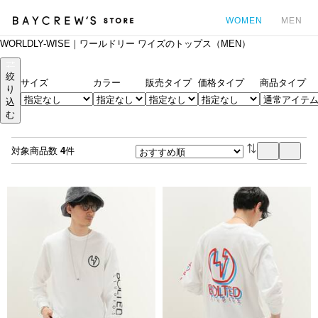
WOMEN
MEN
WORLDLY-WISE｜ワールドリー ワイズのトップス（MEN）
カ
絞
サイズ
カラー
販売タイプ
価格タイプ
商品タイプ
り
込
む
対象商品数
4
件