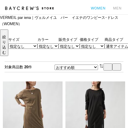
WOMEN
MEN
VERMEIL par iena｜ヴェルメイユ パー イエナのワンピース･ドレス
カ
（WOMEN）
絞
サイズ
カラー
販売タイプ
価格タイプ
商品タイプ
り
込
む
対象商品数
20
件