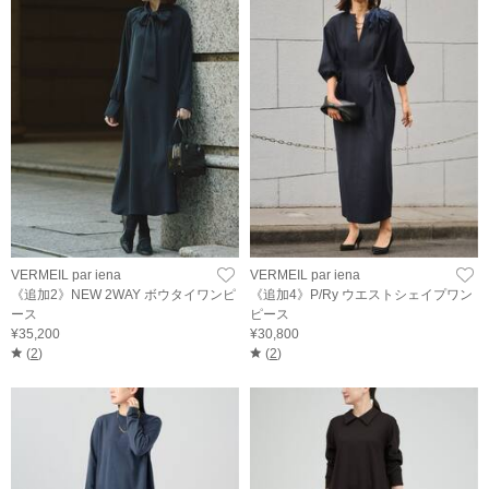
VERMEIL par iena
VERMEIL par iena
《追加2》NEW 2WAY ボウタイワンピ
《追加4》P/Ry ウエストシェイプワン
ース
ピース
¥35,200
¥30,800
(
2
)
(
2
)