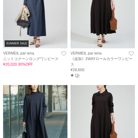
SUMMER SALE
VERMEIL par iena
VERMEIL par iena
ニットコクーンロングワンピース
《追加》2WAYロールカラーワンピー
¥20,020 30%OFF
ス
¥28,600
(
3
)