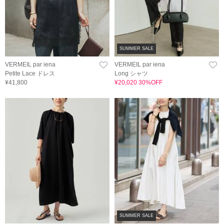
SUMMER SALE
VERMEIL par iena
VERMEIL par iena
Petite Lace ドレス
Long シャツ
¥41,800
¥20,020 30%OFF
SUMMER SALE