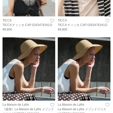
TICCA
TICCA
TICCA ティッカ CAP 0263476341/2
TICCA ティッカ CAP 0263476341/2
¥8,800
¥8,800
La Maison de Lyllis
La Maison de Lyllis
《追加》La Maison de Lyllis メゾンド
La Maison de Lyllis メゾンドリリス