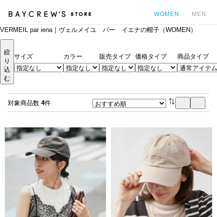
WOMEN
MEN
VERMEIL par iena｜ヴェルメイユ パー イエナの帽子（WOMEN）
カ
絞
サイズ
カラー
販売タイプ
価格タイプ
商品タイプ
り
込
む
対象商品数
4
件