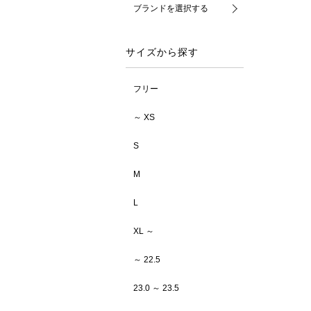
ブランドを選択する
サイズから探す
フリー
～ XS
S
M
L
XL ～
～ 22.5
23.0 ～ 23.5