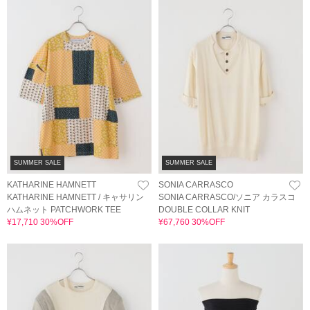
SUMMER SALE
SUMMER SALE
KATHARINE HAMNETT
SONIA CARRASCO
KATHARINE HAMNETT / キャサリン
SONIA CARRASCO/ソニア カラスコ
ハムネット PATCHWORK TEE
DOUBLE COLLAR KNIT
¥17,710 30%OFF
¥67,760 30%OFF