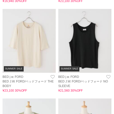
¥16,940 30%OFF
¥23,100 30%OFF
SUMMER SALE
SUMMER SALE
BED j.w. FORD
BED j.w. FORD
BED J.W. FORD/ベッドフォード THE
BED J.W. FORD/ベッドフォード NO
BODY
SLEEVE
¥23,100 30%OFF
¥21,560 30%OFF