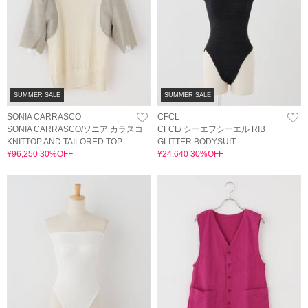
SUMMER SALE
SUMMER SALE
SONIA CARRASCO
CFCL
SONIA CARRASCO/ソニア カラスコ
CFCL/ シーエフシーエル RIB
KNITTOP AND TAILORED TOP
GLITTER BODYSUIT
¥96,250 30%OFF
¥24,640 30%OFF