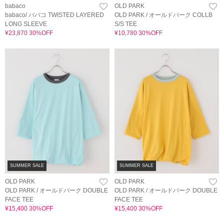
babaco
OLD PARK
babaco/ ババコ TWISTED LAYERED
OLD PARK / オールドパーク COLLB
LONG SLEEVE
S/S TEE
¥23,870 30%OFF
¥10,780 30%OFF
SUMMER SALE
SUMMER SALE
OLD PARK
OLD PARK
OLD PARK / オールドパーク DOUBLE
OLD PARK / オールドパーク DOUBLE
FACE TEE
FACE TEE
¥15,400 30%OFF
¥15,400 30%OFF