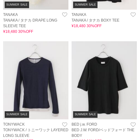
SUMMER SALE
SUMMER SALE
TANAKA
TANAKA
TANAKA / タナカ DRAPE LONG
TANAKA / タナカ BOXY TEE
SLEEVE TEE
¥18,480 30%OFF
¥18,480 30%OFF
SUMMER SALE
SUMMER SALE
TONYWACK
BED j.w. FORD
TONYWACK / トニーワック LAYERED
BED J.W. FORD/ベッドフォード THE
LONG SLEEVE
BODY