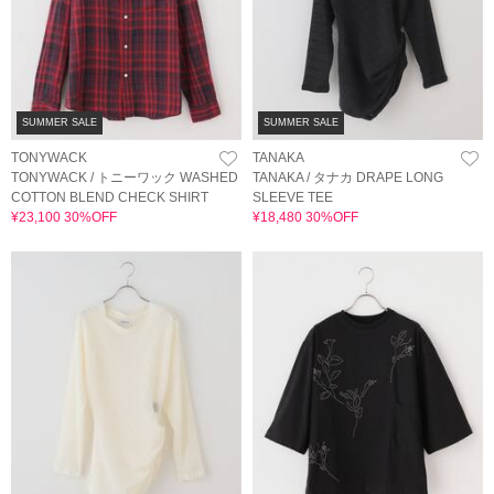
SUMMER SALE
SUMMER SALE
TONYWACK
TANAKA
TONYWACK / トニーワック WASHED
TANAKA / タナカ DRAPE LONG
COTTON BLEND CHECK SHIRT
SLEEVE TEE
¥23,100 30%OFF
¥18,480 30%OFF