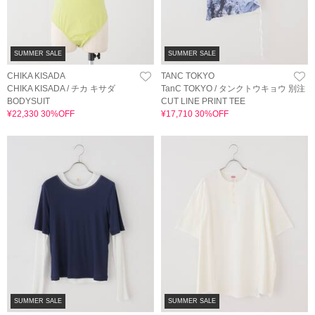
SUMMER SALE
SUMMER SALE
CHIKA KISADA
TANC TOKYO
CHIKA KISADA / チカ キサダ
TanC TOKYO / タンクトウキョウ 別注
BODYSUIT
CUT LINE PRINT TEE
¥22,330 30%OFF
¥17,710 30%OFF
SUMMER SALE
SUMMER SALE