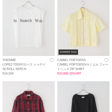
SUMMER SALE
THENIME
CAMIEL FORTGENS
LOPEZ TODAY/ロペス トゥデイ
CAMIEL FORTGENS/カミエル フォー
SCROLL SERCH
トへンス ZIP SHIRT
¥16,500
¥33,880 30%OFF