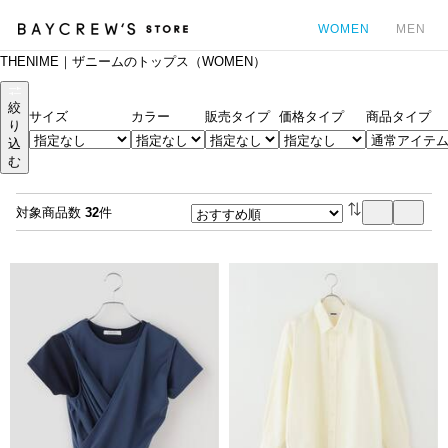
WOMEN
MEN
THENIME｜ザニームのトップス（WOMEN）
カ
絞
サイズ
カラー
販売タイプ
価格タイプ
商品タイプ
り
込
む
対象商品数
32
件