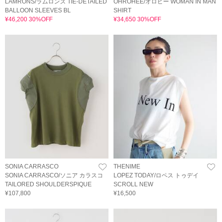
LAMRONS/ラムロンズ TIE-DETAILED
OHROHEE/オロヒー WOMAN IN MAN
BALLOON SLEEVES BL
SHIRT
¥46,200 30%OFF
¥34,650 30%OFF
SONIA CARRASCO
THENIME
SONIA CARRASCO/ソニア カラスコ
LOPEZ TODAY/ロペス トゥデイ
TAILORED SHOULDERSPIQUE
SCROLL NEW
¥107,800
¥16,500