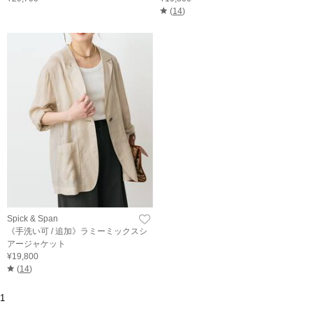
(
14
)
Spick & Span
《手洗い可 / 追加》ラミーミックスシ
アージャケット
¥19,800
(
14
)
1