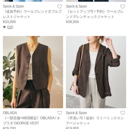
Spick & Span
Spick & Span
《追加予約》ウールブレンドダブルブ
《セットアップ可 / 予約》ウールブレ
レストジャケット
ンドグレンチェックジャケット
¥33,000
¥38,500
(
10
)
OBLADA
Spick & Span
《一部店舗+WEB限定》OBLADA / オ
《手洗い可 / 追加》ラミーミックスシ
ブラダ GEORGE VEST
アージャケット
¥29,700
¥19,800