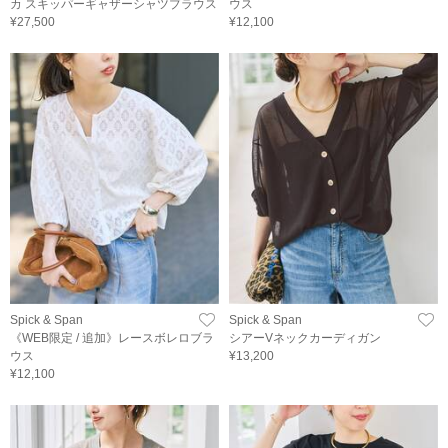
カ スキッパーギャザーシャツブラウス
ウス
¥27,500
¥12,100
Spick & Span
Spick & Span
《WEB限定 / 追加》レースボレロブラ
シアーVネックカーディガン
ウス
¥13,200
¥12,100