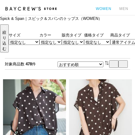
WOMEN
MEN
Spick & Span｜スピック＆スパンのトップス（WOMEN）
カ
絞
サイズ
カラー
販売タイプ
価格タイプ
商品タイプ
り
込
む
対象商品数
478
件