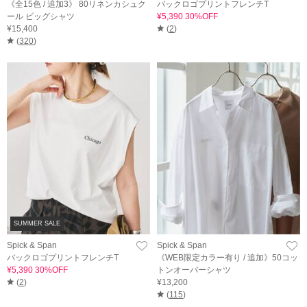
《全15色 / 追加3》 80リネンカシュク
バックロゴプリントフレンチT
ール ビッグシャツ
¥5,390 30%OFF
¥15,400
(
2
)
(
320
)
SUMMER SALE
Spick & Span
Spick & Span
バックロゴプリントフレンチT
《WEB限定カラー有り / 追加》50コッ
¥5,390 30%OFF
トンオーバーシャツ
(
2
)
¥13,200
(
115
)