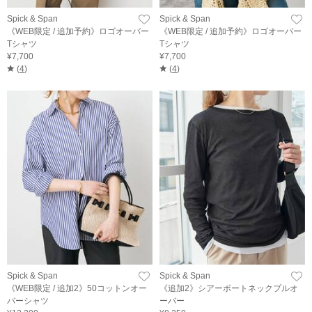
Spick & Span
Spick & Span
《WEB限定 / 追加予約》ロゴオーバー
《WEB限定 / 追加予約》ロゴオーバー
Tシャツ
Tシャツ
¥7,700
¥7,700
(
4
)
(
4
)
Spick & Span
Spick & Span
《WEB限定 / 追加2》50コットンオー
《追加2》シアーボートネックプルオ
バーシャツ
ーバー