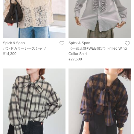
Spick & Span
Spick & Span
バンドカラーレースシャツ
《一部店舗+WEB限定》Frilled Wing
¥14,300
Collar Shirt
¥27,500