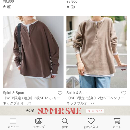
¥8,800
¥8,800
(
6
)
(
6
)
Spick & Span
Spick & Span
《WEB限定 / 追加》2枚SETヘンリー
《WEB限定 / 追加》2枚SETヘンリー
ネックプルオーバー
ネックプルオーバー
¥8,800
¥8,800
(
6
)
(
6
)
メニュー
スナップ
探す
お気に入り
カート