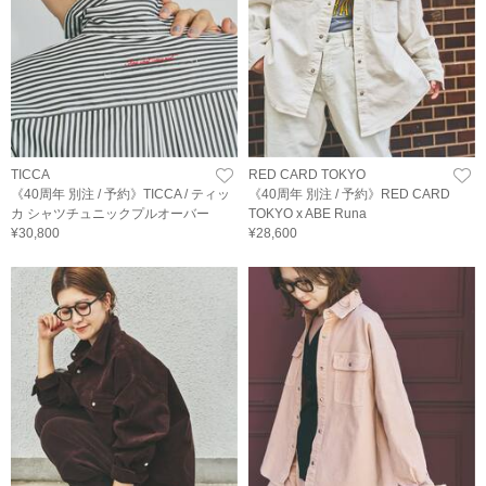
TICCA
RED CARD TOKYO
《40周年 別注 / 予約》TICCA / ティッ
《40周年 別注 / 予約》RED CARD
カ シャツチュニックプルオーバー
TOKYO x ABE Runa
¥30,800
¥28,600