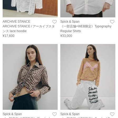
ARCHIVE STANCE
Spick & Span
ARCHIVE STANCE / アーカイブスタ
《一部店舗+WEB限定》Typography
ンス lace hoodie
Regular Shirts
¥17,600
¥33,000
Spick & Span
Spick & Span