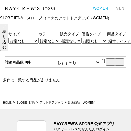
WOMEN
MEN
SLOBE IENA｜スローブ イエナのアウトドアグッズ（WOMEN）
カ
絞
サイズ
カラー
販売タイプ
価格タイプ
商品タイプ
り
込
む
対象商品数
0
件
条件に一致する商品がありません
HOME
SLOBE IENA
アウトドアグッズ
対象商品（WOMEN）
BAYCREW’S STORE 公式アプリ
パスワードレスでかんたんログイン