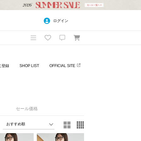
ログイン
に登録
SHOP LIST
OFFICIAL SITE
セール価格