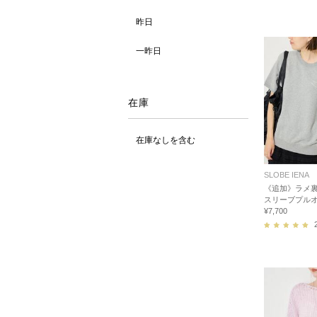
昨日
一昨日
在庫
在庫なしを含む
SLOBE IENA
《追加》ラメ
スリーブプル
¥7,700