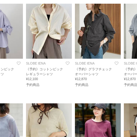
SLOBE IENA
SLOBE IENA
SLOBE 
トンビック
《予約》コットンビック
《予約》グラフチェック
《予約
ャツ
レギュラーシャツ
オーバーシャツ
オーバ
¥12,100
¥12,870
¥12,870
予約商品
予約商品
予約商