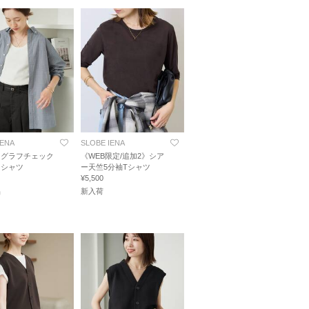
IENA
SLOBE IENA
》グラフチェック
《WEB限定/追加2》シア
ーシャツ
ー天竺5分袖Tシャツ
¥5,500
品
新入荷