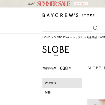
HOME
SLOBE IENA
トップス
対象商品（WO
638
SLOBE
対象商品数 ：
件
WOMEN
MEN