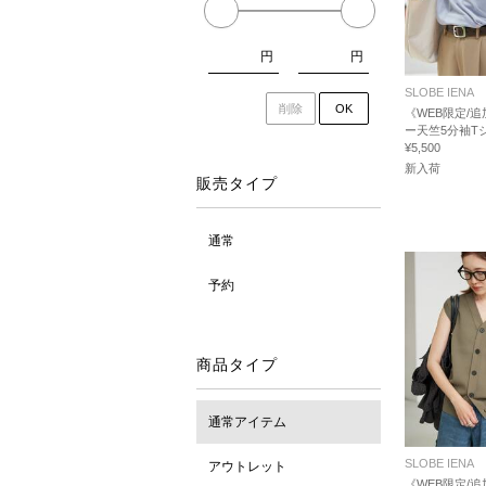
円
円
SLOBE IENA
削除
OK
《WEB限定/追
ー天竺5分袖T
¥5,500
新入荷
販売タイプ
通常
予約
商品タイプ
通常アイテム
SLOBE IENA
アウトレット
《WEB限定/