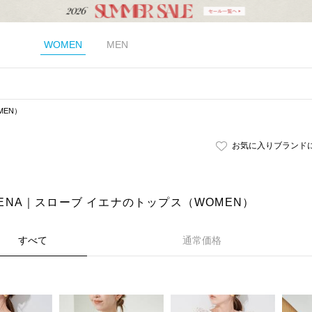
WOMEN
MEN
MEN）
お気に入りブランド
 IENA｜スローブ イエナのトップス（WOMEN）
すべて
通常価格