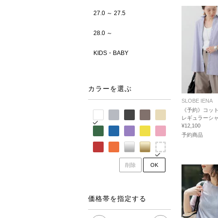
27.0 ～ 27.5
28.0 ～
KIDS・BABY
カラーを選ぶ
SLOBE IENA
《予約》コッ
レギュラーシ
¥12,100
予約商品
削除
OK
価格帯を指定する