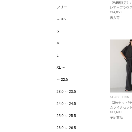
《WEB限定》
フリー
レアーブラウ
¥14,850
再入荷
～ XS
S
M
L
XL ～
～ 22.5
23.0 ～ 23.5
SLOBE IENA
《2枚セット/
24.0 ～ 24.5
ムライクセッ
¥17,600
25.0 ～ 25.5
予約商品
26.0 ～ 26.5