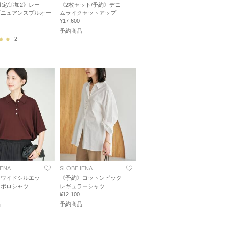
限定/追加2》レー
《2枚セット/予約》デニ
ビニュアンスプルオー
ムライクセットアップ
¥17,600
予約商品
2
IENA
SLOBE IENA
》ワイドシルエッ
《予約》コットンビック
トポロシャツ
レギュラーシャツ
¥12,100
品
予約商品