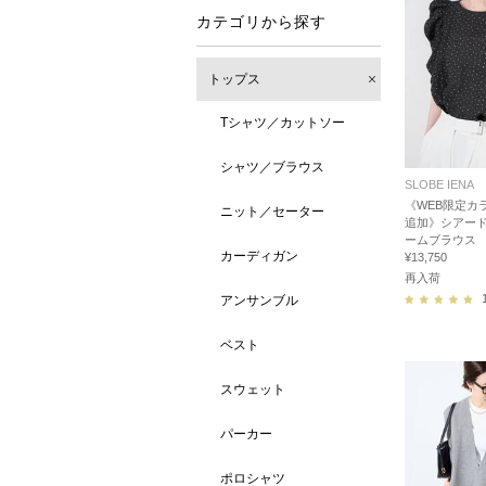
カテゴリから探す
トップス
Tシャツ／カットソー
シャツ／ブラウス
SLOBE IENA
《WEB限定カ
ニット／セーター
追加》シアー
ームブラウス
カーディガン
¥13,750
再入荷
アンサンブル
ベスト
スウェット
パーカー
ポロシャツ