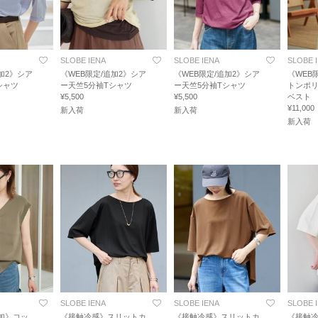
SLOBE IENA
SLOBE IENA
SLOBE 
加2》シア
《WEB限定/追加2》シア
《WEB限定/追加2》シア
《WEB
シャツ
ー天竺5分袖Tシャツ
ー天竺5分袖Tシャツ
トンポリ
¥5,500
¥5,500
ベスト
¥11,000
新入荷
新入荷
新入荷
SLOBE IENA
SLOBE IENA
SLOBE 
追加》コッ
《接触冷感》スリットカ
《接触冷感》スリットカ
《接触