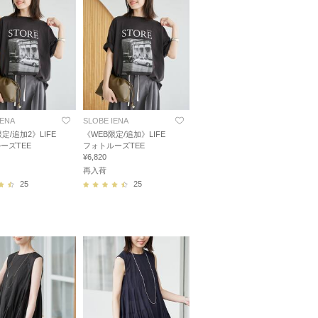
IENA
SLOBE IENA
定/追加2》LIFE
《WEB限定/追加》LIFE
ーズTEE
フォトルーズTEE
¥6,820
再入荷
25
25