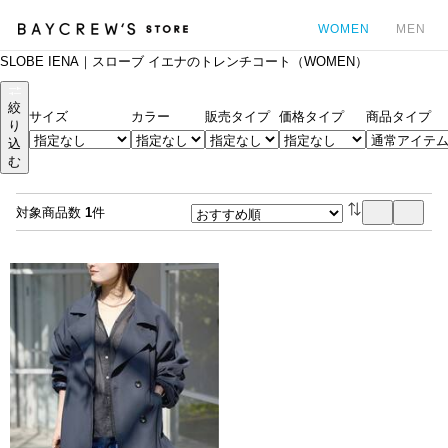
WOMEN
MEN
SLOBE IENA｜スローブ イエナのトレンチコート（WOMEN）
カ
絞
サイズ
カラー
販売タイプ
価格タイプ
商品タイプ
り
込
む
対象商品数
1
件