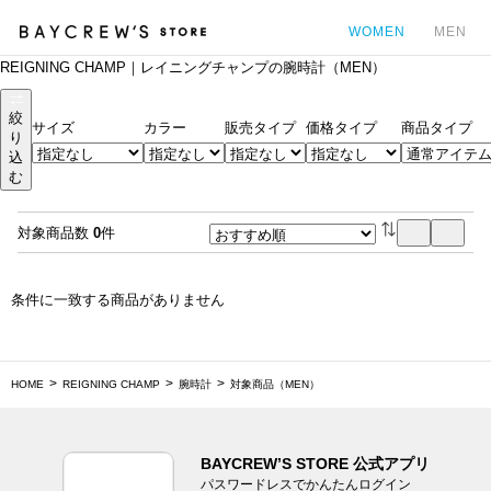
WOMEN
MEN
REIGNING CHAMP｜レイニングチャンプの腕時計（MEN）
カ
絞
サイズ
カラー
販売タイプ
価格タイプ
商品タイプ
り
込
む
対象商品数
0
件
条件に一致する商品がありません
HOME
REIGNING CHAMP
腕時計
対象商品（MEN）
BAYCREW’S STORE 公式アプリ
パスワードレスでかんたんログイン