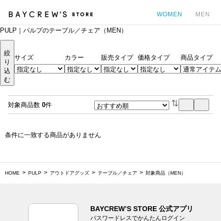
WOMEN
MEN
PULP｜パルプのテーブル／チェア（MEN）
カ
絞
サイズ
カラー
販売タイプ
価格タイプ
商品タイプ
り
込
む
対象商品数
0
件
条件に一致する商品がありません
HOME
PULP
アウトドアグッズ
テーブル／チェア
対象商品（MEN）
BAYCREW’S STORE 公式アプリ
パスワードレスでかんたんログイン