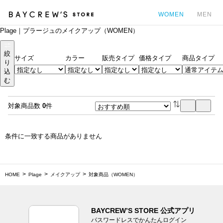
WOMEN
MEN
Plage｜プラージュのメイクアップ（WOMEN）
カ
絞
サイズ
カラー
販売タイプ
価格タイプ
商品タイプ
り
込
む
対象商品数
0
件
条件に一致する商品がありません
HOME
Plage
メイクアップ
対象商品（WOMEN）
BAYCREW’S STORE 公式アプリ
パスワードレスでかんたんログイン