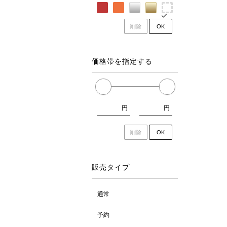
削除
OK
価格帯を指定する
円
円
削除
OK
販売タイプ
通常
予約