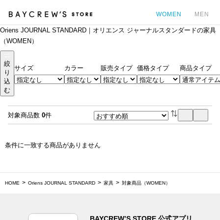
WOMEN
MEN
Oriens JOURNAL STANDARD｜オリエンス ジャーナルスタンダードの家具
カ
（WOMEN）
絞
サイズ
カラー
販売タイプ
価格タイプ
商品タイプ
り
込
む
対象商品数
0
件
条件に一致する商品がありません
HOME
Oriens JOURNAL STANDARD
家具
対象商品（WOMEN）
BAYCREW’S STORE 公式アプリ