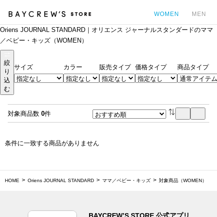
WOMEN
MEN
Oriens JOURNAL STANDARD｜オリエンス ジャーナルスタンダードのママ
カ
／ベビー・キッズ（WOMEN）
絞
サイズ
カラー
販売タイプ
価格タイプ
商品タイプ
り
込
む
対象商品数
0
件
条件に一致する商品がありません
HOME
Oriens JOURNAL STANDARD
ママ／ベビー・キッズ
対象商品（WOMEN）
BAYCREW’S STORE 公式アプリ