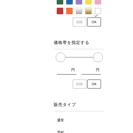
削除
OK
価格帯を指定する
円
円
削除
OK
販売タイプ
通常
予約