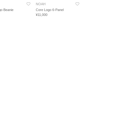
NOAH
go Beanie
Core Logo 6-Panel
¥11,000