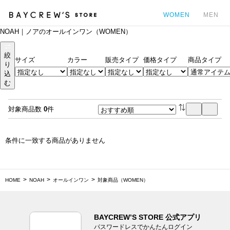
WOMEN
MEN
NOAH｜ノアのオールインワン（WOMEN）
カ
絞
サイズ
カラー
販売タイプ
価格タイプ
商品タイプ
り
込
む
対象商品数
0
件
条件に一致する商品がありません
HOME
NOAH
オールインワン
対象商品（WOMEN）
BAYCREW’S STORE 公式アプリ
パスワードレスでかんたんログイン