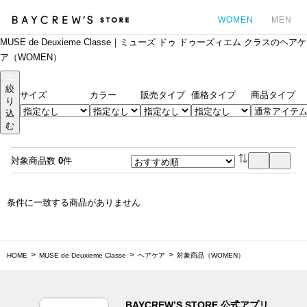
WOMEN
MEN
MUSE de Deuxieme Classe｜ミューズ ドゥ ドゥーズィエム クラスのヘアケ
カ
ア（WOMEN）
絞
サイズ
カラー
販売タイプ
価格タイプ
商品タイプ
り
込
む
対象商品数
0
件
条件に一致する商品がありません
HOME
MUSE de Deuxieme Classe
ヘアケア
対象商品（WOMEN）
BAYCREW’S STORE 公式アプリ