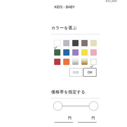
¥31,900
KIDS・BABY
カラーを選ぶ
削除
OK
価格帯を指定する
円
円