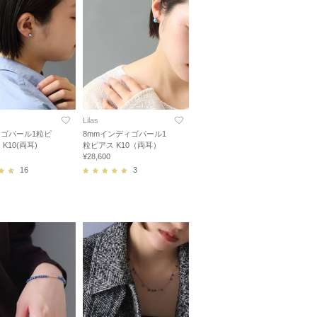
Lilas
ゴパール1粒ピ
8mmインディゴパール1
K10(両耳)
粒ピアス K10（両耳）
¥28,600
16
3