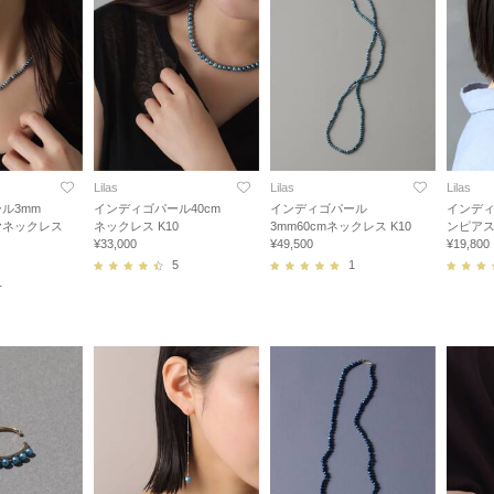
Lilas
Lilas
Lilas
ル3mm
インディゴパール40cm
インディゴパール
インディ
ヤネックレス
ネックレス K10
3mm60cmネックレス K10
ンピアス 
¥33,000
¥49,500
¥19,800
5
1
1