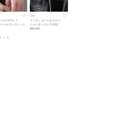
Lilas
ール*サザレイ
インディゴパールステー
ゴパールブレスレット
ションネックレス K10
¥85,800
1