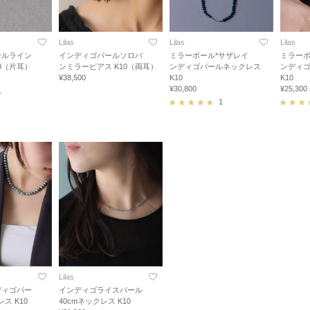
Lilas
Lilas
Lilas
ールライン
インディゴパールソロバ
ミラーボール*サザレイ
ミラーボ
0（片耳）
ンミラーピアス K10（両耳）
ンディゴパールネックレス
ンディ
¥38,500
K10
K10
¥30,800
¥25,300
1
1
Lilas
ディゴパー
インディゴライスパール
ス K10
40cmネックレス K10