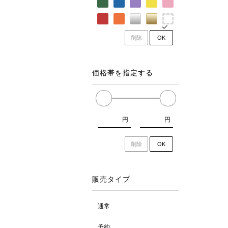
削除
OK
価格帯を指定する
円
円
削除
OK
販売タイプ
通常
予約