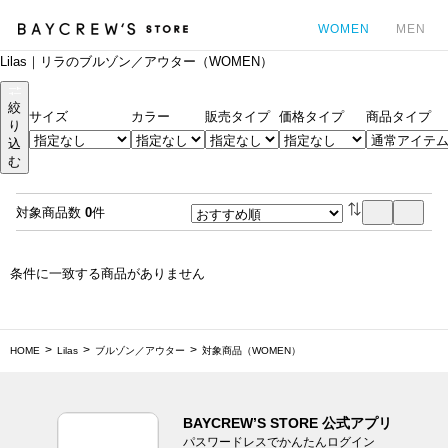
WOMEN
MEN
Lilas｜リラのブルゾン／アウター（WOMEN）
カ
絞
サイズ
カラー
販売タイプ
価格タイプ
商品タイプ
り
込
む
対象商品数
0
件
条件に一致する商品がありません
HOME
Lilas
ブルゾン／アウター
対象商品（WOMEN）
BAYCREW’S STORE 公式アプリ
パスワードレスでかんたんログイン