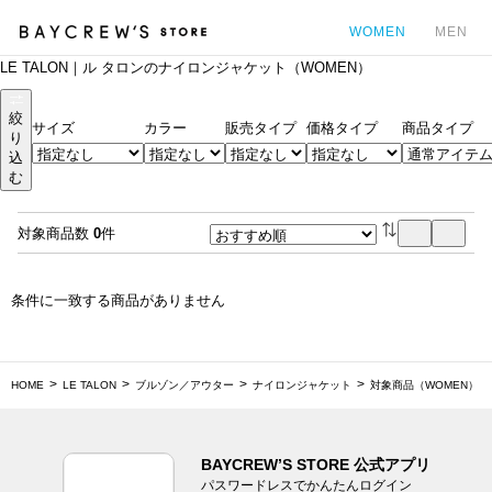
WOMEN
MEN
LE TALON｜ル タロンのナイロンジャケット（WOMEN）
カ
絞
サイズ
カラー
販売タイプ
価格タイプ
商品タイプ
り
込
む
対象商品数
0
件
条件に一致する商品がありません
HOME
LE TALON
ブルゾン／アウター
ナイロンジャケット
対象商品（WOMEN）
BAYCREW’S STORE 公式アプリ
パスワードレスでかんたんログイン