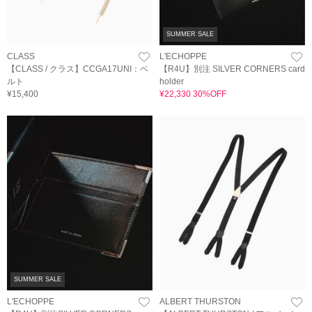
SUMMER SALE
CLASS
L'ECHOPPE
【CLASS / クラス】CCGA17UNI：ベ
【R4U】別注 SILVER CORNERS card
ルト
holder
¥15,400
¥22,330 30%OFF
SUMMER SALE
L'ECHOPPE
ALBERT THURSTON