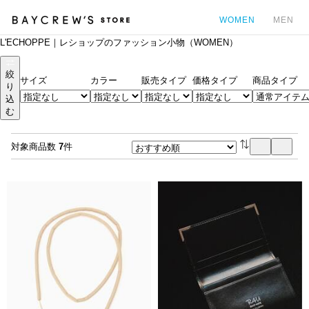
WOMEN
MEN
L'ECHOPPE｜レショップのファッション小物（WOMEN）
カ
絞
サイズ
カラー
販売タイプ
価格タイプ
商品タイプ
り
込
む
対象商品数
7
件