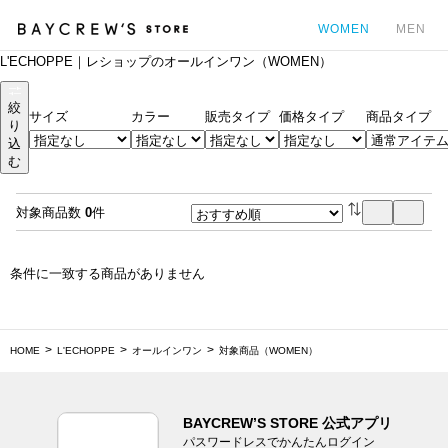
WOMEN
MEN
L'ECHOPPE｜レショップのオールインワン（WOMEN）
カ
絞
サイズ
カラー
販売タイプ
価格タイプ
商品タイプ
り
込
む
対象商品数
0
件
条件に一致する商品がありません
HOME
L'ECHOPPE
オールインワン
対象商品（WOMEN）
BAYCREW’S STORE 公式アプリ
パスワードレスでかんたんログイン