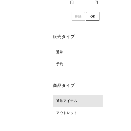
円
円
削除
OK
販売タイプ
通常
予約
商品タイプ
通常アイテム
アウトレット